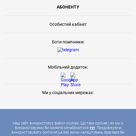
АБОНЕНТУ
Особистий кабінет
Боти помічники:
Мобільний додаток:
Ми у соціальних мережах:
Наш сайт використовує файли cookies. Що таке cookies і як ми їх
використовуємо Ви можете ознайомитися
тут
. Продовжуючи
використовувати domonet.ua без зміни налаштувань браузера Ви
2026 © ДОМОНЕТ, УСІ ПРАВА ЗАХИЩЕНІ