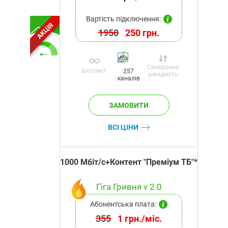
Вартість підключення:
АКЦІЯ
1950
250 грн.
Синхронна
Безліміт
257
швидкість
каналів
ВСІ ЦІНИ
1000 Мбіт/с+Контент "Преміум ТБ"*
Гіга Гривня v 2.0
Абонентська плата:
355
1 грн./міс.