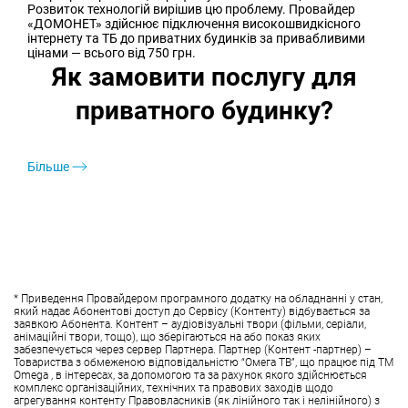
Розвиток технологій вирішив цю проблему. Провайдер
«ДОМОНЕТ» здійснює підключення високошвидкісного
інтернету та ТБ до приватних будинків за привабливими
цінами — всього від 750 грн.
Як замовити послугу для
приватного будинку?
Більше
* Приведення Провайдером програмного додатку на обладнанні у стан,
який надає Абонентові доступ до Сервісу (Контенту) відбувається за
заявкою Абонента. Контент – аудіовізуальні твори (фільми, серіали,
анімаційні твори, тощо), що зберігаються на або показ яких
забезпечується через сервер Партнера. Партнер (Контент -партнер) –
Товариства з обмеженою відповідальністю “Омега ТВ”, що працює під ТМ
Omega , в інтересах, за допомогою та за рахунок якого здійснюється
комплекс організаційних, технічних та правових заходів щодо
агрегування контенту Правовласників (як лінійного так і нелінійного) з