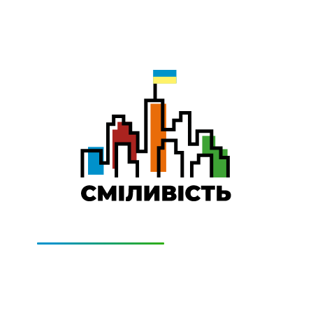
0-800-501-011
Technical Support:
0-800-505-322
(дзвінки безкоштовно)
GE
PRICING
CONTACTS
GET CONN
СІМ додаткові місяці Інтернету!
ти домашній Інтернет наперед. Ми подаруємо тобі додатко